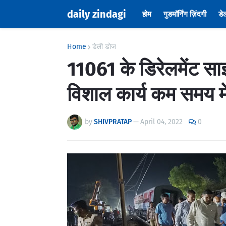
daily zindagi
होम
गुडमॉर्निंग ज़िंदगी
डे
Home
डेली डोज
11061 के डिरेलमेंट स
विशाल कार्य कम समय में 
by
SHIVPRATAP
—
April 04, 2022
0