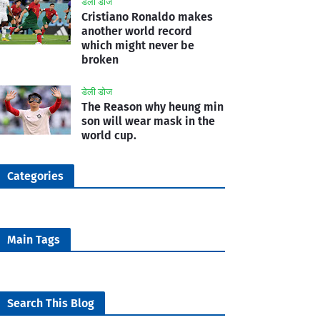
डेली डोज
Cristiano Ronaldo makes
another world record
which might never be
broken
डेली डोज
The Reason why heung min
son will wear mask in the
world cup.
Categories
Main Tags
Search This Blog