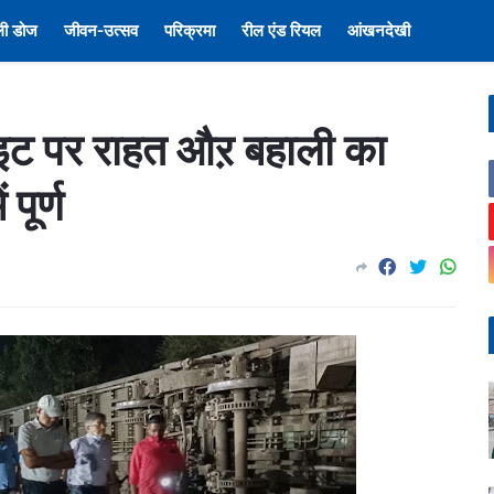
ली डोज
जीवन-उत्सव
परिक्रमा
रील एंड रियल
आंखनदेखी
ाइट पर राहत औऱ बहाली का
पूर्ण