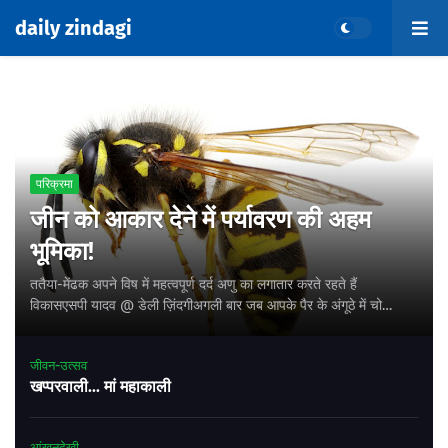
daily zindagi
परिक्रमा
जीन को आकार देने में पर्यावरण की अहम
भूमिका!
ततैया-मेंढक अपने विष में महत्वपूर्ण दर्द अणु का लगातार करते रहते हैं
विकासएसपी यादव @ डेली ज़िंदगीअगली बार जब आपके पैर के अंगूठे में चोट
लगे, सुई चुभ ज…
जीवन-उत्सव
खप्परवाली... मां महाकाली
आंखनदेखी