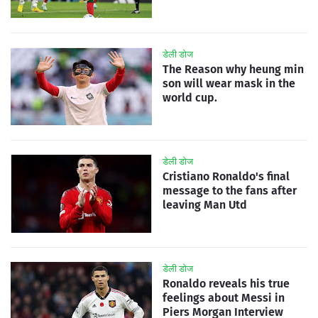
डेली डोज
The Reason why heung min
son will wear mask in the
world cup.
डेली डोज
Cristiano Ronaldo's final
message to the fans after
leaving Man Utd
डेली डोज
Ronaldo reveals his true
feelings about Messi in
Piers Morgan Interview