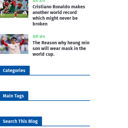
डेली डोज
Cristiano Ronaldo makes
another world record
which might never be
broken
डेली डोज
The Reason why heung min
son will wear mask in the
world cup.
Categories
Main Tags
Search This Blog