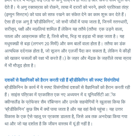
हमारे शरीर में मौजूद कई तरह के अणु सक्रिय हो जाते हैं और अपना काम शुरू कर
देते हैं। ये अणु रक्तस्राव को रोकने, त्वचा में दरारों को भरने, हमारे प्रतिरक्षा तंत्र
(इम्युन सिस्टम) को घाव को साफ रखने का संकेत देने का काम शुरू कर देते हैं।
ऐसा ही एक अणु है ‘ब्रैडीकिनिन’, जो सभी जीवों में पाया जाता है, जिनमें स्तनधारी,
सरीसृप, पक्षी और मछलियां शामिल हैं लेकिन यह ततैये (ततैया एक उड़ने वाला,
पतला और आक्रामक कीट है, जिसे बरैया, भिड़ या हड्डा भी कहा जाता है। यह
मधुमक्खी से बड़ा (लगभग 20 मिमी) और कम बालों वाला होता है। ततैया का डंक
अत्यधिक दर्दनाक होता है, जो सूजन और एलर्जी पैदा कर सकता है, लेकिन ये कीड़ों
को खाकर फसलों की रक्षा भी करते हैं।) के जहर और मेंढक के जहरीले त्वचा स्राव
में भी मौजूद होता है।
दशकों से वैज्ञानिकों को हैरान करती रही हैं ब्रैडीकिनिन की स्पष्ट विसंगतियां
ब्रैडीकिनिन के कार्य में ये स्पष्ट विसंगतियां दशकों से वैज्ञानिकों को हैरान करती रही
हैं। साइंस पत्रिका में प्रकाशित एक नए अध्ययन में द यूनिवर्सिटी आॅफ
क्वीन्सलैंड के प्रोफेसर सैम रॉबिन्सन और उनके सहयोगियों ने खुलासा किया कि
‘ब्रैडीकिनिन’ कुछ विष में क्यों पाया जाता है और यह वहां कैसे पहुंचा। यह उत्तर
विकास के एक ऐसे पहलू पर प्रकाश डालता है, जिसे अब तक अनदेखा किया गया
था और जो यह दर्शाता है कि जीवन वास्तव में यूं ही नहीं है।